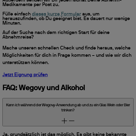
Außerdem senden wir Dir jeden Monat Deine Abnehm-
Medikamente per Post zu.
Fülle einfach
dieses kurze Formular
aus, um
herauszufinden, ob Du geeignet bist. Es dauert nur wenige
Minuten.
Auf der Suche nach dem richtigen Start für deine
Abnehmreise?
Mache unseren schnellen Check und finde heraus, welche
Möglichkeiten für dich in Frage kommen – und wie wir dich
unterstützen können.
Jetzt Eignung prüfen
FAQ: Wegovy und Alkohol
Kann ich während der Wegovy-Anwendung ab und zu ein Glas Wein oder Bier
trinken?
Ja, grundsätzlich ist das möglich. Es gibt keine bekannte