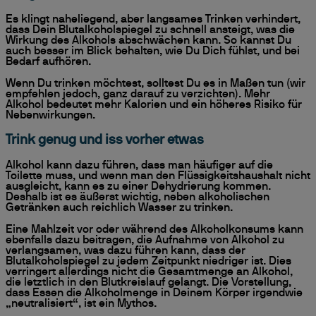
Es klingt naheliegend, aber langsames Trinken verhindert,
dass Dein Blutalkoholspiegel zu schnell ansteigt, was die
Wirkung des Alkohols abschwächen kann. So kannst Du
auch besser im Blick behalten, wie Du Dich fühlst, und bei
Bedarf aufhören.
Wenn Du trinken möchtest, solltest Du es in Maßen tun (wir
empfehlen jedoch, ganz darauf zu verzichten). Mehr
Alkohol bedeutet mehr Kalorien und ein höheres Risiko für
Nebenwirkungen.
Trink genug und iss vorher etwas
Alkohol kann dazu führen, dass man häufiger auf die
Toilette muss, und wenn man den Flüssigkeitshaushalt nicht
ausgleicht, kann es zu einer Dehydrierung kommen.
Deshalb ist es äußerst wichtig, neben alkoholischen
Getränken auch reichlich Wasser zu trinken.
Eine Mahlzeit vor oder während des Alkoholkonsums kann
ebenfalls dazu beitragen, die Aufnahme von Alkohol zu
verlangsamen, was dazu führen kann, dass der
Blutalkoholspiegel zu jedem Zeitpunkt niedriger ist. Dies
verringert allerdings nicht die Gesamtmenge an Alkohol,
die letztlich in den Blutkreislauf gelangt. Die Vorstellung,
dass Essen die Alkoholmenge in Deinem Körper irgendwie
„neutralisiert“, ist ein Mythos.