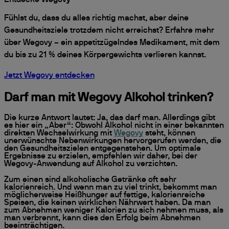
Entdecke Wegovy
Fühlst du, dass du alles richtig machst, aber deine
Gesundheitsziele trotzdem nicht erreichst? Erfahre mehr
über Wegovy – ein appetitzügelndes Medikament, mit dem
du bis zu 21 % deines Körpergewichts verlieren kannst.
Jetzt Wegovy entdecken
Darf man mit Wegovy Alkohol trinken?
Die kurze Antwort lautet: Ja, das darf man. Allerdings gibt
es hier ein „Aber“: Obwohl Alkohol nicht in einer bekannten
direkten Wechselwirkung mit
Wegovy
steht, können
unerwünschte Nebenwirkungen hervorgerufen werden, die
den Gesundheitszielen entgegenstehen. Um optimale
Ergebnisse zu erzielen, empfehlen wir daher, bei der
Wegovy-Anwendung auf Alkohol zu verzichten.
Zum einen sind alkoholische Getränke oft sehr
kalorienreich. Und wenn man zu viel trinkt, bekommt man
möglicherweise Heißhunger auf fettige, kalorienreiche
Speisen, die keinen wirklichen Nährwert haben. Da man
zum Abnehmen weniger Kalorien zu sich nehmen muss, als
man verbrennt, kann dies den Erfolg beim Abnehmen
beeinträchtigen.