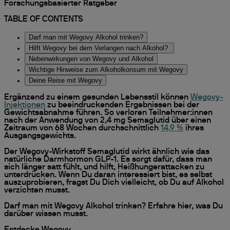
Forschungsbasierter Ratgeber
TABLE OF CONTENTS
Darf man mit Wegovy Alkohol trinken?
Hilft Wegovy bei dem Verlangen nach Alkohol?
Nebenwirkungen von Wegovy und Alkohol
Wichtige Hinweise zum Alkoholkonsum mit Wegovy
Deine Reise mit Wegovy
Ergänzend zu einem gesunden Lebensstil können
Wegovy-
Injektionen
zu beeindruckenden Ergebnissen bei der
Gewichtsabnahme führen. So verloren Teilnehmer:innen
nach der Anwendung von 2,4 mg Semaglutid über einen
Zeitraum von 68 Wochen durchschnittlich
14,9 %
ihres
Ausgangsgewichts.
Der Wegovy-Wirkstoff Semaglutid wirkt ähnlich wie das
natürliche Darmhormon GLP-1. Es sorgt dafür, dass man
sich länger satt fühlt, und hilft, Heißhungerattacken zu
unterdrücken. Wenn Du daran interessiert bist, es selbst
auszuprobieren, fragst Du Dich vielleicht, ob Du auf Alkohol
verzichten musst.
Darf man mit Wegovy Alkohol trinken? Erfahre hier, was Du
darüber wissen musst.