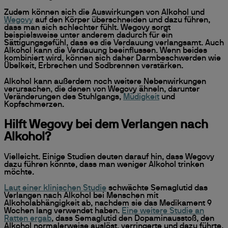
Zudem können sich die Auswirkungen von Alkohol und
Wegovy
auf den Körper überschneiden und dazu führen,
dass man sich schlechter fühlt. Wegovy sorgt
beispielsweise unter anderem dadurch für ein
Sättigungsgefühl, dass es die Verdauung verlangsamt. Auch
Alkohol kann die Verdauung beeinflussen. Wenn beides
kombiniert wird, können sich daher Darmbeschwerden wie
Übelkeit, Erbrechen und Sodbrennen verstärken.
Alkohol kann außerdem noch weitere Nebenwirkungen
verursachen, die denen von Wegovy ähneln, darunter
Veränderungen des Stuhlgangs,
Müdigkeit
und
Kopfschmerzen.
Hilft Wegovy bei dem Verlangen nach
Alkohol?
Vielleicht. Einige Studien deuten darauf hin, dass Wegovy
dazu führen könnte, dass man weniger Alkohol trinken
möchte.
Laut einer klinischen Studie
schwächte Semaglutid das
Verlangen nach Alkohol bei Menschen mit
Alkoholabhängigkeit ab, nachdem sie das Medikament 9
Wochen lang verwendet haben.
Eine weitere Studie an
Ratten ergab
, dass Semaglutid den Dopaminausstoß, den
Alkohol normalerweise auslöst, verringerte und dazu führte,