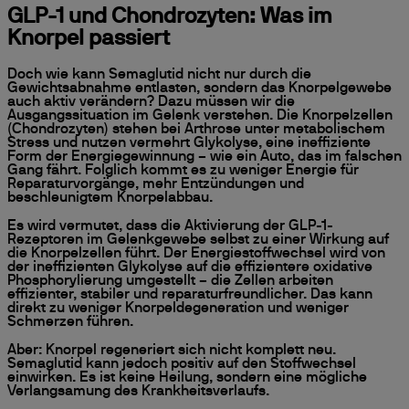
GLP-1 und Chondrozyten: Was im
Knorpel passiert
Doch wie kann Semaglutid nicht nur durch die
Gewichtsabnahme entlasten, sondern das Knorpelgewebe
auch aktiv verändern? Dazu müssen wir die
Ausgangssituation im Gelenk verstehen. Die Knorpelzellen
(Chondrozyten) stehen bei Arthrose unter metabolischem
Stress und nutzen vermehrt Glykolyse, eine ineffiziente
Form der Energiegewinnung – wie ein Auto, das im falschen
Gang fährt. Folglich kommt es zu weniger Energie für
Reparaturvorgänge, mehr Entzündungen und
beschleunigtem Knorpelabbau.
Es wird vermutet, dass die Aktivierung der GLP-1-
Rezeptoren im Gelenkgewebe selbst zu einer Wirkung auf
die Knorpelzellen führt. Der Energiestoffwechsel wird von
der ineffizienten Glykolyse auf die effizientere oxidative
Phosphorylierung umgestellt – die Zellen arbeiten
effizienter, stabiler und reparaturfreundlicher. Das kann
direkt zu weniger Knorpeldegeneration und weniger
Schmerzen führen.
Aber: Knorpel regeneriert sich nicht komplett neu.
Semaglutid kann jedoch positiv auf den Stoffwechsel
einwirken. Es ist keine Heilung, sondern eine mögliche
Verlangsamung des Krankheitsverlaufs.