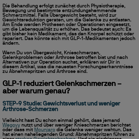
Die Behandlung erfolgt zunächst durch Physiotherapie,
Bewegung und bestimmte entzündungshemmende
Schmerzmittel. Falls Übergewicht besteht, wird zur
Gewichtsreduktion geraten, um die Gelenke zu entlasten.
Am Ende werden Prothesen oder Operationen eingesetzt,
um die Lebensqualität zu erhöhen. Das bedeutet auch: Es
gibt bisher kein Medikament, das den Knorpel schützt oder
repariert. Das könnte sich mit GLP-1-Medikamenten jedoch
ändern.
Wenn Du von Übergewicht, Knieschmerzen,
Gelenkproblemen oder Arthrose betroffen bist und nach
Alternativen zur Operation suchst, erklären wir Dir in
diesem Artikel, was die neuesten Forschungserkenntnisse
zu Abnehmspritzen und Arthrose sind.
GLP-1 reduziert Gelenkschmerzen –
aber warum genau?
STEP-9 Studie: Gewichtsverlust und weniger
Arthrose-Schmerzen
Vielleicht hast Du schon einmal gehört, dass jemand
Wegovy
nutzt und über weniger Knieschmerzen berichtet
oder dass mit
Mounjaro
die Gelenke weniger wehtun. Das
hat einen naheliegenden Grund: Abnehmspritzen führen zu