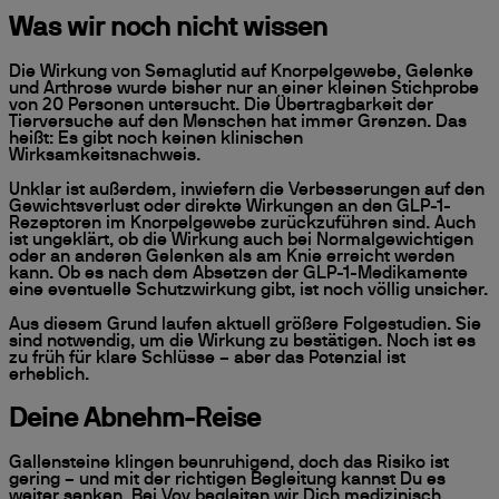
Was wir noch nicht wissen
Die Wirkung von Semaglutid auf Knorpelgewebe, Gelenke
und Arthrose wurde bisher nur an einer kleinen Stichprobe
von 20 Personen untersucht. Die Übertragbarkeit der
Tierversuche auf den Menschen hat immer Grenzen. Das
heißt: Es gibt noch keinen klinischen
Wirksamkeitsnachweis.
Unklar ist außerdem, inwiefern die Verbesserungen auf den
Gewichtsverlust oder direkte Wirkungen an den GLP-1-
Rezeptoren im Knorpelgewebe zurückzuführen sind. Auch
ist ungeklärt, ob die Wirkung auch bei Normalgewichtigen
oder an anderen Gelenken als am Knie erreicht werden
kann. Ob es nach dem Absetzen der GLP-1-Medikamente
eine eventuelle Schutzwirkung gibt, ist noch völlig unsicher.
Aus diesem Grund laufen aktuell größere Folgestudien. Sie
sind notwendig, um die Wirkung zu bestätigen. Noch ist es
zu früh für klare Schlüsse – aber das Potenzial ist
erheblich.
Deine Abnehm-Reise
Gallensteine klingen beunruhigend, doch das Risiko ist
gering – und mit der richtigen Begleitung kannst Du es
weiter senken. Bei Voy begleiten wir Dich medizinisch