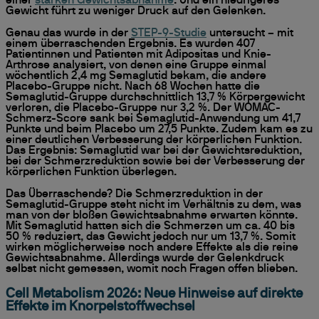
einer
starken Gewichtsabnahme
. Und ein niedrigeres
Gewicht führt zu weniger Druck auf den Gelenken.
Genau das wurde in der
STEP-9-Studie
untersucht – mit
einem überraschenden Ergebnis. Es wurden 407
Patientinnen und Patienten mit Adipositas und Knie-
Arthrose analysiert, von denen eine Gruppe einmal
wöchentlich 2,4 mg Semaglutid bekam, die andere
Placebo-Gruppe nicht. Nach 68 Wochen hatte die
Semaglutid-Gruppe durchschnittlich 13,7 % Körpergewicht
verloren, die Placebo-Gruppe nur 3,2 %. Der WOMAC-
Schmerz-Score sank bei Semaglutid-Anwendung um 41,7
Punkte und beim Placebo um 27,5 Punkte. Zudem kam es zu
einer deutlichen Verbesserung der körperlichen Funktion.
Das Ergebnis: Semaglutid war bei der Gewichtsreduktion,
bei der Schmerzreduktion sowie bei der Verbesserung der
körperlichen Funktion überlegen.
Das Überraschende? Die Schmerzreduktion in der
Semaglutid-Gruppe steht nicht im Verhältnis zu dem, was
man von der bloßen Gewichtsabnahme erwarten könnte.
Mit Semaglutid hatten sich die Schmerzen um ca. 40 bis
50 % reduziert, das Gewicht jedoch nur um 13,7 %. Somit
wirken möglicherweise noch andere Effekte als die reine
Gewichtsabnahme. Allerdings wurde der Gelenkdruck
selbst nicht gemessen, womit noch Fragen offen blieben.
Cell Metabolism 2026: Neue Hinweise auf direkte
Effekte im Knorpelstoffwechsel