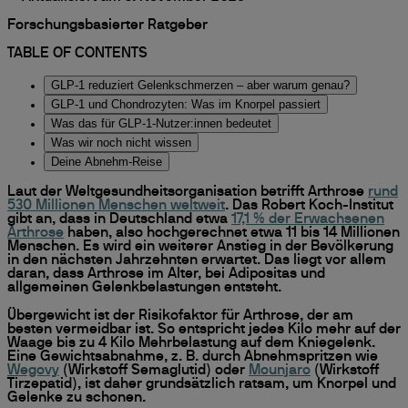
Forschungsbasierter Ratgeber
TABLE OF CONTENTS
GLP-1 reduziert Gelenkschmerzen – aber warum genau?
GLP-1 und Chondrozyten: Was im Knorpel passiert
Was das für GLP-1-Nutzer:innen bedeutet
Was wir noch nicht wissen
Deine Abnehm-Reise
Laut der Weltgesundheitsorganisation betrifft Arthrose
rund
530 Millionen Menschen weltweit
. Das Robert Koch-Institut
gibt an, dass in Deutschland etwa
17,1 % der Erwachsenen
Arthrose
haben, also hochgerechnet etwa 11 bis 14 Millionen
Menschen. Es wird ein weiterer Anstieg in der Bevölkerung
in den nächsten Jahrzehnten erwartet. Das liegt vor allem
daran, dass Arthrose im Alter, bei Adipositas und
allgemeinen Gelenkbelastungen entsteht.
Übergewicht ist der Risikofaktor für Arthrose, der am
besten vermeidbar ist. So entspricht jedes Kilo mehr auf der
Waage bis zu 4 Kilo Mehrbelastung auf dem Kniegelenk.
Eine Gewichtsabnahme, z. B. durch Abnehmspritzen wie
Wegovy
(Wirkstoff Semaglutid) oder
Mounjaro
(Wirkstoff
Tirzepatid), ist daher grundsätzlich ratsam, um Knorpel und
Gelenke zu schonen.