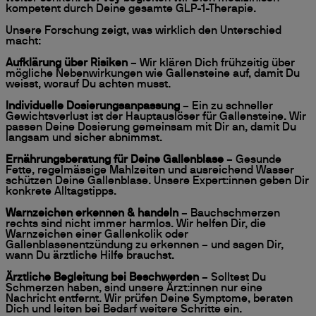
kompetent durch Deine gesamte GLP-1-Therapie.
Unsere Forschung zeigt, was wirklich den Unterschied
macht:
Aufklärung über Risiken
– Wir klären Dich frühzeitig über
mögliche Nebenwirkungen wie Gallensteine auf, damit Du
weisst, worauf Du achten musst.
Individuelle Dosierungsanpassung
– Ein zu schneller
Gewichtsverlust ist der Hauptauslöser für Gallensteine. Wir
passen Deine Dosierung gemeinsam mit Dir an, damit Du
langsam und sicher abnimmst.
Ernährungsberatung für Deine Gallenblase
– Gesunde
Fette, regelmässige Mahlzeiten und ausreichend Wasser
schützen Deine Gallenblase. Unsere Expert:innen geben Dir
konkrete Alltagstipps.
Warnzeichen erkennen & handeln
– Bauchschmerzen
rechts sind nicht immer harmlos. Wir helfen Dir, die
Warnzeichen einer Gallenkolik oder
Gallenblasenentzündung zu erkennen – und sagen Dir,
wann Du ärztliche Hilfe brauchst.
Ärztliche Begleitung bei Beschwerden
– Solltest Du
Schmerzen haben, sind unsere Ärzt:innen nur eine
Nachricht entfernt. Wir prüfen Deine Symptome, beraten
Dich und leiten bei Bedarf weitere Schritte ein.