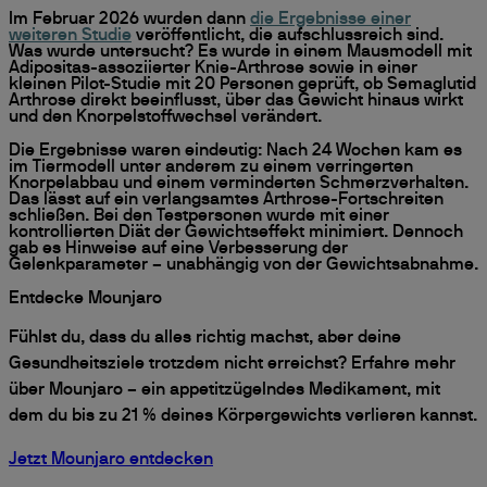
Im Februar 2026 wurden dann
die Ergebnisse einer
weiteren Studie
veröffentlicht, die aufschlussreich sind.
Was wurde untersucht? Es wurde in einem Mausmodell mit
Adipositas-assoziierter Knie-Arthrose sowie in einer
kleinen Pilot-Studie mit 20 Personen geprüft, ob Semaglutid
Arthrose direkt beeinflusst, über das Gewicht hinaus wirkt
und den Knorpelstoffwechsel verändert.
Die Ergebnisse waren eindeutig: Nach 24 Wochen kam es
im Tiermodell unter anderem zu einem verringerten
Knorpelabbau und einem verminderten Schmerzverhalten.
Das lässt auf ein verlangsamtes Arthrose-Fortschreiten
schließen. Bei den Testpersonen wurde mit einer
kontrollierten Diät der Gewichtseffekt minimiert. Dennoch
gab es Hinweise auf eine Verbesserung der
Gelenkparameter – unabhängig von der Gewichtsabnahme.
Entdecke Mounjaro
Fühlst du, dass du alles richtig machst, aber deine
Gesundheitsziele trotzdem nicht erreichst? Erfahre mehr
über Mounjaro – ein appetitzügelndes Medikament, mit
dem du bis zu 21 % deines Körpergewichts verlieren kannst.
Jetzt Mounjaro entdecken