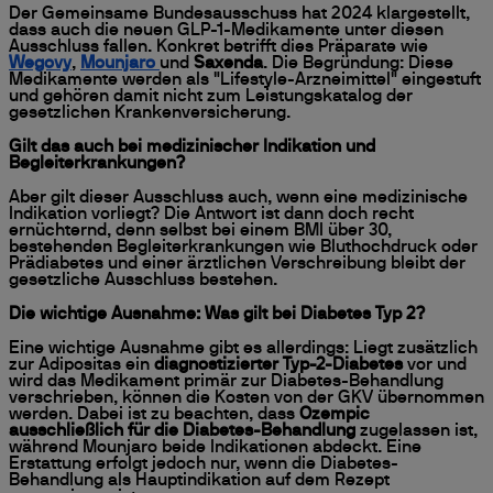
Der Gemeinsame Bundesausschuss hat 2024 klargestellt,
dass auch die neuen GLP-1-Medikamente unter diesen
Ausschluss fallen. Konkret betrifft dies Präparate wie
Wegovy
,
Mounjaro
und
Saxenda
. Die Begründung: Diese
Medikamente werden als "Lifestyle-Arzneimittel" eingestuft
und gehören damit nicht zum Leistungskatalog der
gesetzlichen Krankenversicherung.
Gilt das auch bei medizinischer Indikation und
Begleiterkrankungen?
Aber gilt dieser Ausschluss auch, wenn eine medizinische
Indikation vorliegt? Die Antwort ist dann doch recht
ernüchternd, denn selbst bei einem BMI über 30,
bestehenden Begleiterkrankungen wie Bluthochdruck oder
Prädiabetes und einer ärztlichen Verschreibung bleibt der
gesetzliche Ausschluss bestehen.
Die wichtige Ausnahme: Was gilt bei Diabetes Typ 2?
Eine wichtige Ausnahme gibt es allerdings: Liegt zusätzlich
zur Adipositas ein
diagnostizierter Typ-2-Diabetes
vor und
wird das Medikament primär zur Diabetes-Behandlung
verschrieben, können die Kosten von der GKV übernommen
werden. Dabei ist zu beachten, dass
Ozempic
ausschließlich für die Diabetes-Behandlung
zugelassen ist,
während Mounjaro beide Indikationen abdeckt. Eine
Erstattung erfolgt jedoch nur, wenn die Diabetes-
Behandlung als Hauptindikation auf dem Rezept