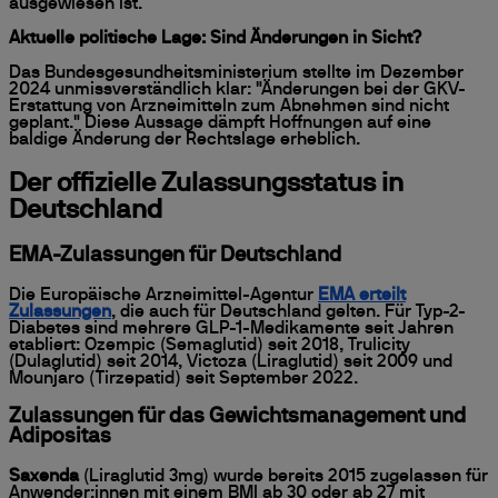
ausgewiesen ist.
Aktuelle politische Lage: Sind Änderungen in Sicht?
Das Bundesgesundheitsministerium stellte im Dezember
2024 unmissverständlich klar: "Änderungen bei der GKV-
Erstattung von Arzneimitteln zum Abnehmen sind nicht
geplant." Diese Aussage dämpft Hoffnungen auf eine
baldige Änderung der Rechtslage erheblich.
Der offizielle Zulassungsstatus in
Deutschland
EMA-Zulassungen für Deutschland
Die Europäische Arzneimittel-Agentur
EMA erteilt
Zulassungen
, die auch für Deutschland gelten. Für Typ-2-
Diabetes sind mehrere GLP-1-Medikamente seit Jahren
etabliert: Ozempic (Semaglutid) seit 2018, Trulicity
(Dulaglutid) seit 2014, Victoza (Liraglutid) seit 2009 und
Mounjaro (Tirzepatid) seit September 2022.
Zulassungen für das Gewichtsmanagement und
Adipositas
Saxenda
(Liraglutid 3mg) wurde bereits 2015 zugelassen für
Anwender:innen mit einem BMI ab 30 oder ab 27 mit