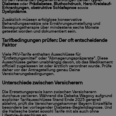
Zu den relevanten Begleiterkrankungen zählen
Typ-2-
Diabetes
oder
Prädiabetes
,
Bluthochdruck
,
Herz-Kreislauf-
Erkrankungen
,
obstruktive Schlafapnoe
sowie
Dyslipidämie
.
Zusätzlich müssen erfolglose konservative
Behandlungsansätze wie Ernährungsumstellung und
Bewegungstherapie über mindestens sechs Monate
getestet worden und dokumentiert sein.
Tarifbedingungen prüfen: Der oft entscheidende
Faktor
Viele PKV-Tarife enthalten Ausschlüsse für
"Entfettungsmittel" oder "Abmagerungspräparate". Diese
Ausschlüsse gelten unabhängig davon, ob das Medikament
offiziell zugelassen ist oder ärztlich verordnet wurde. Prüfe
daher vor der Antragstellung genau Deine
Versicherungsbedingungen.
Unterschiede zwischen Versicherern
Die Erstattungspraxis kann zwischen Versicherern
durchaus variieren. Während die Debeka Wegovy aufgrund
expliziter Tarifausschlüsse Stand Ende 2025 generell
ablehnt, prüft die Versicherungskammer Bayern Einzelfälle
besonders bei vorliegender Diabetes-Begleitdiagnose. Und
die Hallesche bietet sowohl Tarife mit als auch ohne
Lifestyle-Ausschluss an.