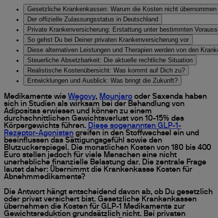
Gesetzliche Krankenkassen: Warum die Kosten nicht übernommen
Der offizielle Zulassungsstatus in Deutschland
Private Krankenversicherung: Erstattung unter bestimmten Voraus
So gehst Du bei Deiner privaten Krankenversicherung vor
Diese alternativen Leistungen und Therapien werden von den Kra
Steuerliche Absetzbarkeit: Die aktuelle rechtliche Situation
Realistische Kostenübersicht: Was kommt auf Dich zu?
Entwicklungen und Ausblick: Was bringt die Zukunft?
Medikamente wie
Wegovy
,
Mounjaro
oder Saxenda haben
sich in Studien als wirksam bei der Behandlung von
Adipositas erwiesen und können zu einem
durchschnittlichen Gewichtsverlust von 10-15% des
Körpergewichts führen.
Diese sogenannten GLP-1-
Rezeptor-Agonisten
greifen in den Stoffwechsel ein und
beeinflussen das Sättigungsgefühl sowie den
Blutzuckerspiegel. Die monatlichen Kosten von 180 bis 400
Euro stellen jedoch für viele Menschen eine nicht
unerhebliche finanzielle Belastung dar. Die zentrale Frage
lautet daher: Übernimmt die Krankenkasse Kosten für
Abnehmmedikamente?
Die Antwort hängt entscheidend davon ab, ob Du gesetzlich
oder privat versichert
bist. Gesetzliche Krankenkassen
übernehmen die Kosten für GLP-1 Medikamente zur
Gewichtsreduktion grundsätzlich nicht. Bei privaten