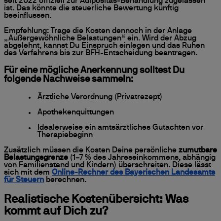
seit 2022 offiziell zur Adipositas-Behandlung zugelassen
ist. Das könnte die steuerliche Bewertung künftig
beeinflussen.
Empfehlung: Trage die Kosten dennoch in der Anlage
„Außergewöhnliche Belastungen“ ein. Wird der Abzug
abgelehnt, kannst Du Einspruch einlegen und das Ruhen
des Verfahrens bis zur BFH-Entscheidung beantragen.
Für eine mögliche Anerkennung solltest Du
folgende Nachweise sammeln:
Ärztliche Verordnung (Privatrezept)
Apothekenquittungen
Idealerweise ein amtsärztliches Gutachten vor
Therapiebeginn
Zusätzlich müssen die Kosten Deine persönliche
zumutbare
Belastungsgrenze
(1–7 % des Jahreseinkommens, abhängig
von Familienstand und Kindern) überschreiten. Diese lässt
sich mit dem
Online-Rechner des Bayerischen Landesamts
für Steuern
berechnen.
Realistische Kostenübersicht: Was
kommt auf Dich zu?