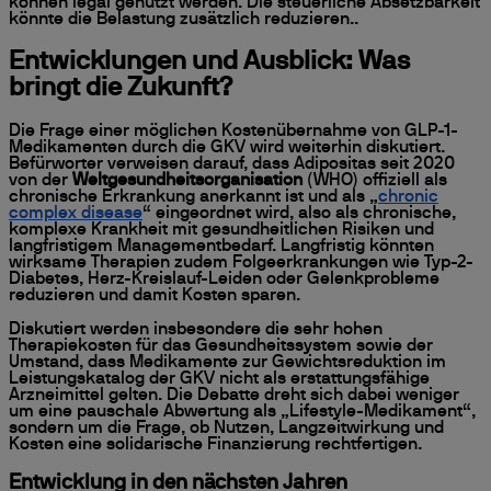
können legal genutzt werden. Die steuerliche Absetzbarkeit
könnte die Belastung zusätzlich reduzieren..
Entwicklungen und Ausblick: Was
bringt die Zukunft?
Die Frage einer möglichen Kostenübernahme von GLP-1-
Medikamenten durch die GKV wird weiterhin diskutiert.
Befürworter verweisen darauf, dass Adipositas seit 2020
von der
Weltgesundheitsorganisation
(WHO) offiziell als
chronische Erkrankung anerkannt ist und als „
chronic
complex disease
“ eingeordnet wird, also als chronische,
komplexe Krankheit mit gesundheitlichen Risiken und
langfristigem Managementbedarf. Langfristig könnten
wirksame Therapien zudem Folgeerkrankungen wie Typ-2-
Diabetes, Herz-Kreislauf-Leiden oder Gelenkprobleme
reduzieren und damit Kosten sparen.
Diskutiert werden insbesondere die sehr hohen
Therapiekosten für das Gesundheitssystem sowie der
Umstand, dass Medikamente zur Gewichtsreduktion im
Leistungskatalog der GKV nicht als erstattungsfähige
Arzneimittel gelten. Die Debatte dreht sich dabei weniger
um eine pauschale Abwertung als „Lifestyle-Medikament“,
sondern um die Frage, ob Nutzen, Langzeitwirkung und
Kosten eine solidarische Finanzierung rechtfertigen.
Entwicklung in den nächsten Jahren