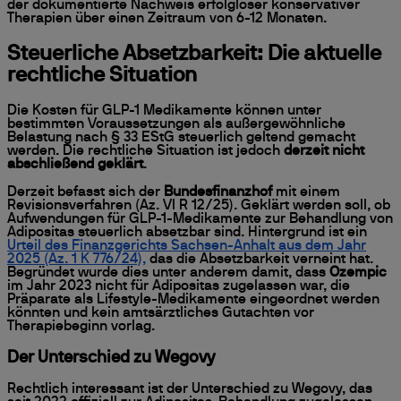
der dokumentierte Nachweis erfolgloser konservativer
Therapien über einen Zeitraum von 6-12 Monaten.
Steuerliche Absetzbarkeit: Die aktuelle
rechtliche Situation
Die Kosten für GLP-1 Medikamente können unter
bestimmten Voraussetzungen als außergewöhnliche
Belastung nach § 33 EStG steuerlich geltend gemacht
werden. Die rechtliche Situation ist jedoch
derzeit nicht
abschließend geklärt
.
Derzeit befasst sich der
Bundesfinanzhof
mit einem
Revisionsverfahren (Az. VI R 12/25). Geklärt werden soll, ob
Aufwendungen für GLP-1-Medikamente zur Behandlung von
Adipositas steuerlich absetzbar sind. Hintergrund ist ein
Urteil des Finanzgerichts Sachsen-Anhalt aus dem Jahr
2025 (Az. 1 K 776/24),
das die Absetzbarkeit verneint hat.
Begründet wurde dies unter anderem damit, dass
Ozempic
im Jahr 2023 nicht für Adipositas zugelassen war, die
Präparate als Lifestyle-Medikamente eingeordnet werden
könnten und kein amtsärztliches Gutachten vor
Therapiebeginn vorlag.
Der Unterschied zu Wegovy
Rechtlich interessant ist der Unterschied zu Wegovy, das