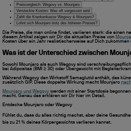
Preisvergleich: Wegovy vs. Mounjaro
Versteckte Kosten: Was oft vergessen wird
Zahlt die Krankenkasse Wegovy & Mounjaro?
Lohnt sich Mounjaro trotz des höheren Preises?
Die Preise, die man online findet, variieren stark: die einen
diesem Artikel zeigen wir Dir die aktuellen Preise von
Mounja
Kosten über ein Jahr realistischerweise auf Dich zukommen 
Was ist der Unterschied zwischen Moun
Sowohl Mounjaro als auch Wegovy sind verschreibungspflicht
bei Adipositas (BMI ≥ 30) oder Übergewicht mit Begleiterkra
Während Wegovy den Wirkstoff Semaglutid enthält, das künstl
zusätzlich GIP. Diese doppelte Wirkung macht Mounjaro
nach
Mounjaro und Wegovy
werden mit einer Startdosis begonnen 
macht. Genau das erklären wir Dir hier im Detail.
Entdecke Mounjaro oder Wegovy
Fühlst du, dass du alles richtig machst, aber deine Gesundh
bis zu 21 % deines Körpergewichts verlieren kannst.