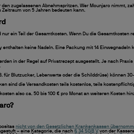
r den zugelassenen Abnehmspritzen. Wer Mounjaro nimmt, zahlt 
en Zeitraum von 5 Jahren bedeuten kann.
rd
d nur ein Teil der Gesamtkosten. Wenn Du die Gesamtkosten rea
 enthalten keine Nadeln. Eine Packung mit 14 Einwegnadeln k
en in der Regel auf Privatrezept ausgestellt. Je nach Praxis
.
. für Blutzucker, Leberwerte oder die Schilddrüse) können 30
n sind die Versandkosten teils kostenlos, teils kostenpflichti
sten also ca. 50 bis 100 € pro Monat an weiteren Kosten hin
aro?
positas
nicht von den Gesetzlichen Krankenkassen übernom
estuft – eine Kategorie, die nach
§ 34 SGB V
von der Kassene