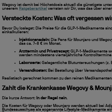
Wegovy ist damit bei Höchstdosis aktuell die günstigste unte
unserem
Ratgeberartikel
verraten wir Dir, was das über ein
Versteckte Kosten: Was oft vergessen wi
Bevor Du loslegst: Die Preise für die GLP-1-Medikamente sin
einkalkulieren:
Injektionsnadeln:
Die Pens für Mounjaro und Wegovy
das ca. 7–8 € im Monat.
Arzttermin und Privatrezept:
GLP-1-Medikamente werd
werden mindestens vierteljährliche Kontrolltermine
Laborwerte:
Gelegentliche Blutuntersuchungen (z. B
Versandkosten:
Bei Bestellung über Versandapotheke
Realistisch gerechnet kommen zu den reinen Medikamentenko
Zahlt die Krankenkasse Wegovy & Mounj
Die kurze Antwort:
In der Regel nein
.
Die Kosten für Wegovy oder Mounjaro werden aktuell bei Adi
Bundesausschuss als sogenannte Lifestyle-Medikamente eing