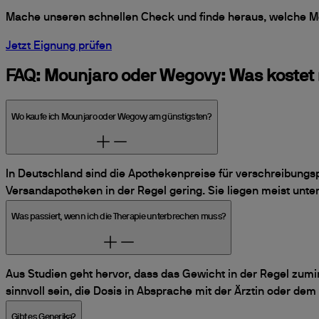
Mache unseren schnellen Check und finde heraus, welche Mög
Jetzt Eignung prüfen
FAQ: Mounjaro oder Wegovy: Was kostet
Wo kaufe ich Mounjaro oder Wegovy am günstigsten?
In Deutschland sind die Apothekenpreise für verschreibungs
Versandapotheken in der Regel gering. Sie liegen meist unte
Was passiert, wenn ich die Therapie unterbrechen muss?
Aus Studien geht hervor, dass das Gewicht in der Regel zum
sinnvoll sein, die Dosis in Absprache mit der Ärztin oder dem
Gibt es Generika?