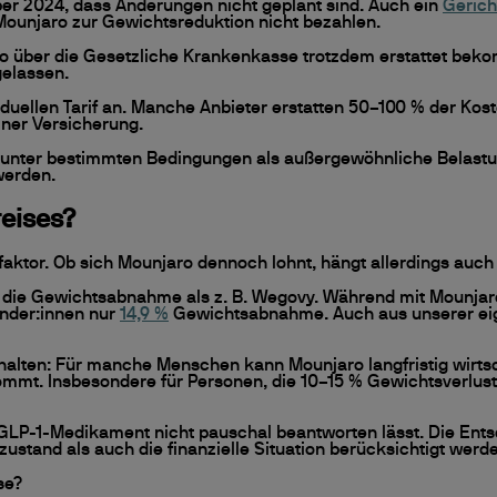
er 2024, dass Änderungen nicht geplant sind. Auch ein
Gerich
Mounjaro zur Gewichtsreduktion nicht bezahlen.
o über die Gesetzliche Krankenkasse trotzdem erstattet bekomm
gelassen.
duellen Tarif an. Manche Anbieter erstatten 50–100 % der Ko
iner Versicherung.
nter bestimmten Bedingungen als außergewöhnliche Belastun
 werden.
reises?
sfaktor. Ob sich Mounjaro dennoch lohnt, hängt allerdings auc
ür die Gewichtsabnahme als z. B. Wegovy. Während mit Mounjar
ender:innen nur
14,9 %
Gewichtsabnahme. Auch aus unserer eig
behalten: Für manche Menschen kann Mounjaro langfristig wirts
mt. Insbesondere für Personen, die 10–15 % Gewichtsverlust
n“ GLP-1-Medikament nicht pauschal beantworten lässt. Die En
ustand als auch die finanzielle Situation berücksichtigt werde
se?