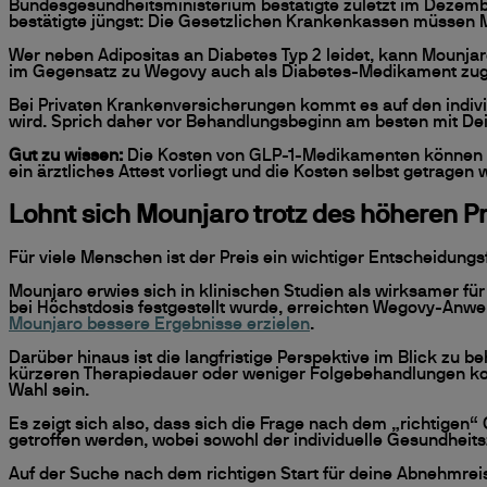
Bundesgesundheitsministerium bestätigte zuletzt im Dezemb
bestätigte jüngst: Die Gesetzlichen Krankenkassen müssen 
Wer neben Adipositas an Diabetes Typ 2 leidet, kann Mounjar
im Gegensatz zu Wegovy auch als Diabetes-Medikament zu
Bei Privaten Krankenversicherungen kommt es auf den indivi
wird. Sprich daher vor Behandlungsbeginn am besten mit De
Gut zu wissen:
Die Kosten von GLP-1-Medikamenten können u
ein ärztliches Attest vorliegt und die Kosten selbst getragen
Lohnt sich Mounjaro trotz des höheren P
Für viele Menschen ist der Preis ein wichtiger Entscheidung
Mounjaro erwies sich in klinischen Studien als wirksamer f
bei Höchstdosis festgestellt wurde, erreichten Wegovy-Anw
Mounjaro bessere Ergebnisse erzielen
.
Darüber hinaus ist die langfristige Perspektive im Blick zu 
kürzeren Therapiedauer oder weniger Folgebehandlungen kom
Wahl sein.
Es zeigt sich also, dass sich die Frage nach dem „richtige
getroffen werden, wobei sowohl der individuelle Gesundheitsz
Auf der Suche nach dem richtigen Start für deine Abnehmrei