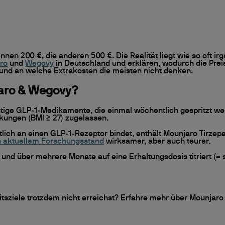
 nennen 200 €, die anderen 500 €. Die Realität liegt wie so oft 
ro
und
Wegovy
in Deutschland und erklären, wodurch die Prei
und an welche Extrakosten die meisten nicht denken.
jaro & Wegovy?
ige GLP-1-Medikamente, die einmal wöchentlich gespritzt werd
nkungen (BMI ≥ 27) zugelassen.
ich an einen GLP-1-Rezeptor bindet, enthält Mounjaro Tirzepat
 aktuellem Forschungsstand
wirksamer, aber auch teurer.
und über mehrere Monate auf eine Erhaltungsdosis titriert (
eitsziele trotzdem nicht erreichst? Erfahre mehr über Mounja