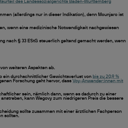
tsurteil des Landessozialgerichts Baden-Württemberg
en (allerdings nur in dieser Indikation), denn Mounjaro ist
sten, wenn eine medizinische Notwendigkeit nachgewiesen
g nach § 33 EStG steuerlich geltend gemacht werden, wenn
h von weiteren Aspekten ab.
o ein durchschnittlicher Gewichtsverlust von
bis zu 20,9 %
enen Forschung geht hervor, dass
Voy-Anwender:innen mit
chaftlicher sein, nämlich dann, wenn es dadurch zu einer
 anstreben, kann Wegovy zum niedrigeren Preis die bessere
tscheidung sollte zusammen mit einer ärztlichen Fachperson
n sollten.