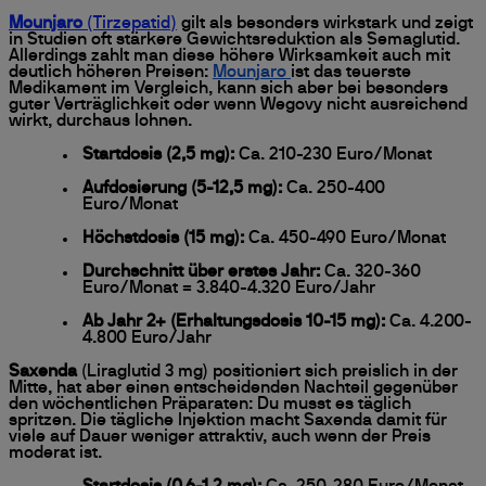
Mounjaro
(Tirzepatid)
gilt als besonders wirkstark und zeigt
in Studien oft stärkere Gewichtsreduktion als Semaglutid.
Allerdings zahlt man diese höhere Wirksamkeit auch mit
deutlich höheren Preisen:
Mounjaro
ist das teuerste
Medikament im Vergleich, kann sich aber bei besonders
guter Verträglichkeit oder wenn Wegovy nicht ausreichend
wirkt, durchaus lohnen.
Startdosis (2,5 mg):
Ca. 210-230 Euro/Monat
Aufdosierung (5-12,5 mg):
Ca. 250-400
Euro/Monat
Höchstdosis (15 mg):
Ca. 450-490 Euro/Monat
Durchschnitt über erstes Jahr:
Ca. 320-360
Euro/Monat = 3.840-4.320 Euro/Jahr
Ab Jahr 2+ (Erhaltungsdosis 10-15 mg):
Ca. 4.200-
4.800 Euro/Jahr
Saxenda
(Liraglutid 3 mg) positioniert sich preislich in der
Mitte, hat aber einen entscheidenden Nachteil gegenüber
den wöchentlichen Präparaten: Du musst es täglich
spritzen. Die tägliche Injektion macht Saxenda damit für
viele auf Dauer weniger attraktiv, auch wenn der Preis
moderat ist.