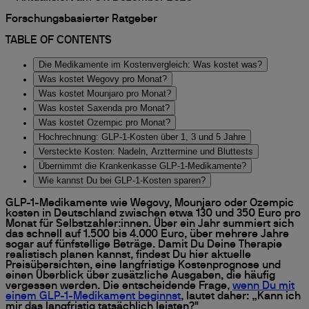
Forschungsbasierter Ratgeber
TABLE OF CONTENTS
Die Medikamente im Kostenvergleich: Was kostet was?
Was kostet Wegovy pro Monat?
Was kostet Mounjaro pro Monat?
Was kostet Saxenda pro Monat?
Was kostet Ozempic pro Monat?
Hochrechnung: GLP-1-Kosten über 1, 3 und 5 Jahre
Versteckte Kosten: Nadeln, Arzttermine und Bluttests
Übernimmt die Krankenkasse GLP-1-Medikamente?
Wie kannst Du bei GLP-1-Kosten sparen?
GLP-1-Medikamente wie Wegovy, Mounjaro oder Ozempic
kosten in Deutschland zwischen etwa 130 und 350 Euro pro
Monat für Selbstzahler:innen. Über ein Jahr summiert sich
das schnell auf 1.500 bis 4.000 Euro, über mehrere Jahre
sogar auf fünfstellige Beträge. Damit Du Deine Therapie
realistisch planen kannst, findest Du hier aktuelle
Preisübersichten, eine langfristige Kostenprognose und
einen Überblick über zusätzliche Ausgaben, die häufig
vergessen werden. Die entscheidende Frage,
wenn Du mit
einem GLP-1-Medikament beginnst
, lautet daher: „Kann ich
mir das langfristig tatsächlich leisten?"