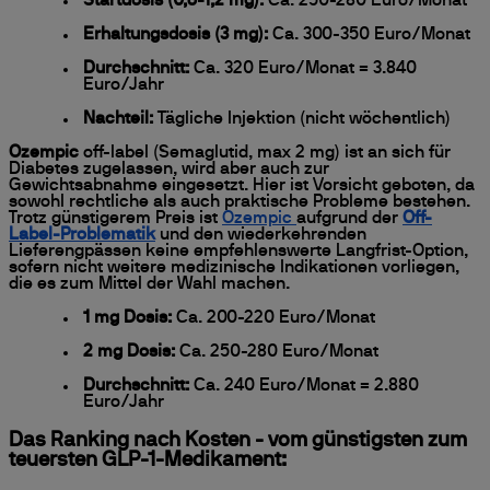
Startdosis (0,6-1,2 mg):
Ca. 250-280 Euro/Monat
Erhaltungsdosis (3 mg):
Ca. 300-350 Euro/Monat
Durchschnitt:
Ca. 320 Euro/Monat = 3.840
Euro/Jahr
Nachteil:
Tägliche Injektion (nicht wöchentlich)
Ozempic
off-label (Semaglutid, max 2 mg) ist an sich für
Diabetes zugelassen, wird aber auch zur
Gewichtsabnahme eingesetzt. Hier ist Vorsicht geboten, da
sowohl rechtliche als auch praktische Probleme bestehen.
Trotz günstigerem Preis ist
Ozempic
aufgrund der
Off-
Label-Problematik
und den wiederkehrenden
Lieferengpässen keine empfehlenswerte Langfrist-Option,
sofern nicht weitere medizinische Indikationen vorliegen,
die es zum Mittel der Wahl machen.
1 mg Dosis:
Ca. 200-220 Euro/Monat
2 mg Dosis:
Ca. 250-280 Euro/Monat
Durchschnitt:
Ca. 240 Euro/Monat = 2.880
Euro/Jahr
Das Ranking nach Kosten - vom günstigsten zum
teuersten GLP-1-Medikament: