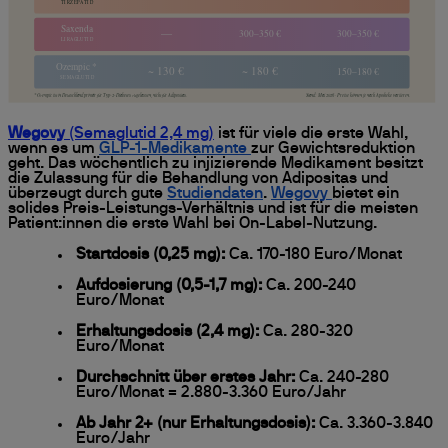
Wegovy
(Semaglutid 2,4 mg)
ist für viele die erste Wahl,
wenn es um
GLP-1-Medikamente
zur Gewichtsreduktion
geht. Das wöchentlich zu injizierende Medikament besitzt
die Zulassung für die Behandlung von Adipositas und
überzeugt durch gute
Studiendaten
.
Wegovy
bietet ein
solides Preis-Leistungs-Verhältnis und ist für die meisten
Patient:innen die erste Wahl bei On-Label-Nutzung.
Startdosis (0,25 mg):
Ca. 170-180 Euro/Monat
Aufdosierung (0,5-1,7 mg):
Ca. 200-240
Euro/Monat
Erhaltungsdosis (2,4 mg):
Ca. 280-320
Euro/Monat
Durchschnitt über erstes Jahr:
Ca. 240-280
Euro/Monat = 2.880-3.360 Euro/Jahr
Ab Jahr 2+ (nur Erhaltungsdosis):
Ca. 3.360-3.840
Euro/Jahr